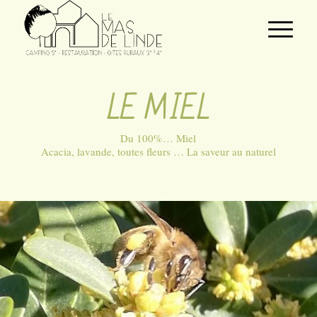
LE MIEL
Du 100%… Miel
Acacia, lavande, toutes fleurs … La saveur au naturel