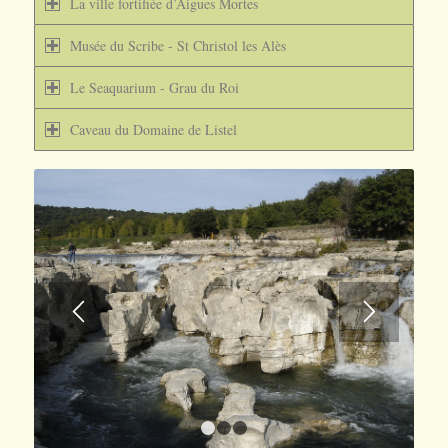
La ville fortifiée d’Aigues Mortes
Musée du Scribe - St Christol les Alès
Le Seaquarium - Grau du Roi
Caveau du Domaine de Listel
1
2
3